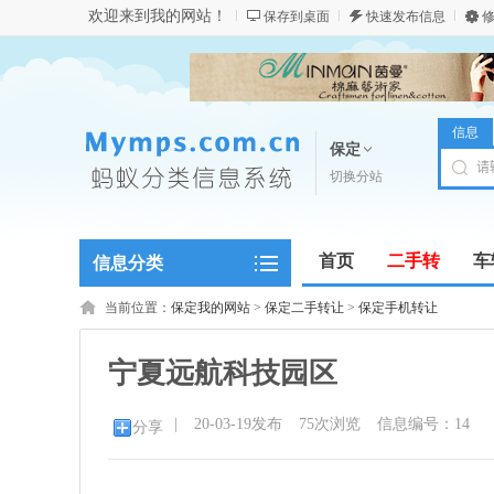
欢迎来到我的网站！
保存到桌面
快速发布信息
修
信息
保定
切换分站
首页
二手转
车
信息分类
商务服务
当前位置：
保定我的网站
>
保定二手转让
>
保定手机转让
宁夏远航科技园区
|
20-03-19发布
75
次浏览
信息编号：14
分享