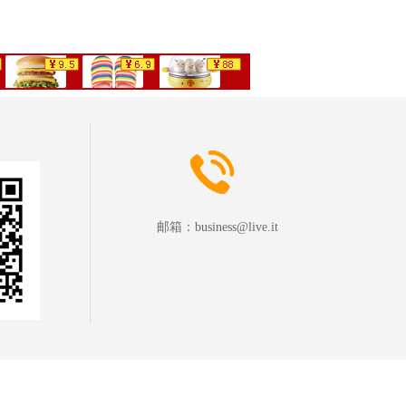
邮箱：
business@live.it