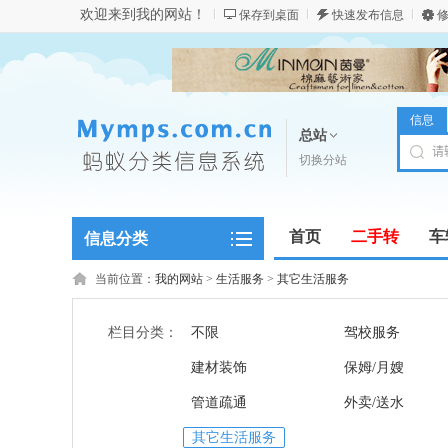
欢迎来到我的网站！
保存到桌面
快速发布信息
修
信息
总站
切换分站
首页
二手转
车
信息分类
商务服务
当前位置：
我的网站
>
生活服务
>
其它生活服务
栏目分类：
不限
驾校服务
建材装饰
保姆/月嫂
管道疏通
外卖/送水
其它生活服务