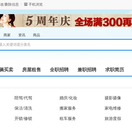
改/删除信息
手机浏览
商家
资讯
商品
辆买卖
房屋租售
全职招聘
兼职招聘
求职简历
陪驾/代驾
婚庆/化妆
摄影摄像
保洁/清洗
搬家服务
家电维修
开锁/修锁
租车服务
旅游度假