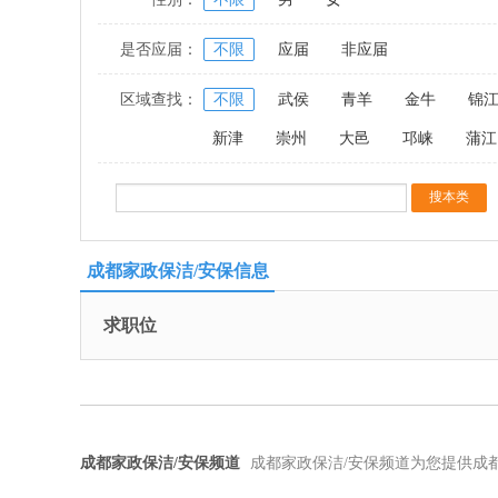
是否应届：
不限
应届
非应届
区域查找：
不限
武侯
青羊
金牛
锦
新津
崇州
大邑
邛崃
蒲江
成都家政保洁/安保信息
求职位
成都家政保洁/安保频道
成都家政保洁/安保频道为您提供成