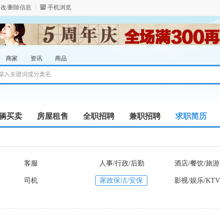
改/删除信息
手机浏览
商家
资讯
商品
辆买卖
房屋租售
全职招聘
兼职招聘
求职简历
客服
人事/行政/后勤
酒店/餐饮/旅游
司机
家政保洁/安保
影视/娱乐/KTV