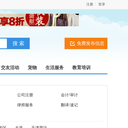
注册
登录
免费发布信息
交友活动
宠物
生活服务
教育培训
公司注册
会计/审计
律师服务
翻译/速记
发区
大港
天津周边