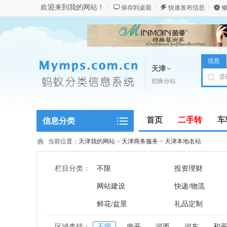
欢迎来到我的网站！
保存到桌面
快速发布信息
修
信息
天津
切换分站
首页
二手转
车
信息分类
商务服务
当前位置：
天津我的网站
>
天津商务服务
>
天津本地名站
栏目分类：
不限
投资理财
网站建设
快递/物流
鲜花/盆景
礼品定制
区域查找：
不限
南开
河西
河东
和