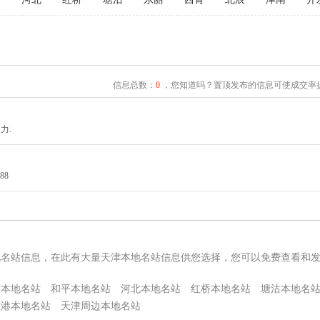
信息总数：
0
，您知道吗？置顶发布的信息可使成交率提
力.
88
地名站信息，在此有大量天津本地名站信息供您选择，您可以免费查看和
东本地名站
和平本地名站
河北本地名站
红桥本地名站
塘沽本地名
大港本地名站
天津周边本地名站