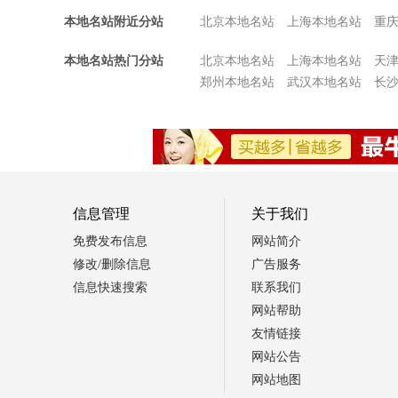
本地名站附近分站
北京本地名站
上海本地名站
重
本地名站热门分站
北京本地名站
上海本地名站
天
郑州本地名站
武汉本地名站
长
信息管理
关于我们
免费发布信息
网站简介
修改/删除信息
广告服务
信息快速搜索
联系我们
网站帮助
友情链接
网站公告
网站地图