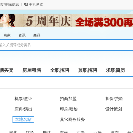
改/删除信息
手机浏览
商家
资讯
商品
辆买卖
房屋租售
全职招聘
兼职招聘
求职简历
机票/签证
招商加盟
担保/贷款
庆典/演出
印刷/喷绘
设计策划
本地名站
其它商务服务
平
河北
红桥
塘沽
东丽
西青
北辰
津南
开