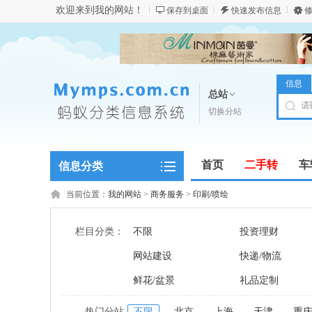
欢迎来到我的网站！
保存到桌面
快速发布信息
修
信息
总站
切换分站
首页
二手转
车
信息分类
商务服务
当前位置：
我的网站
>
商务服务
>
印刷/喷绘
栏目分类：
不限
投资理财
网站建设
快递/物流
鲜花/盆景
礼品定制
热门分站
不限
北京
上海
天津
重