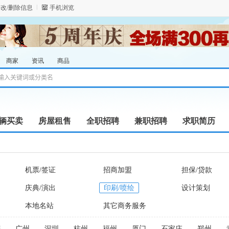
改/删除信息
手机浏览
商家
资讯
商品
辆买卖
房屋租售
全职招聘
兼职招聘
求职简历
机票/签证
招商加盟
担保/贷款
庆典/演出
印刷/喷绘
设计策划
本地名站
其它商务服务
庆
广州
深圳
杭州
福州
厦门
石家庄
郑州