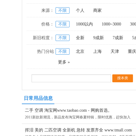
来源：
不限
个人
商家
价格：
不限
1000以内
1000~3000
30
新旧程度：
不限
全新
9成新
7成新
5
热门分站
不限
北京
上海
天津
重
更多 »
日常用品信息
二手 空调 淘宝网www.taobao.com - 网购首选。
2011新款新潮流，新品发布淘宝网春夏特辑，限时优惠，赶快加入
挥泪 美的 二匹空调 全新机 急转 发票齐全 www.tmall.com