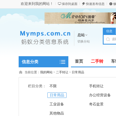
欢迎来到我的网站！
保存到桌面
快速发布信息
修
信息
总站
切换分站
首页
二手转
车
信息分类
商务服务
当前位置：
我的网站
>
二手转让
>
日常用品
栏目分类：
不限
手机转让
日常用品
办公经营设备
工业设备
奇石盆景
其他物品